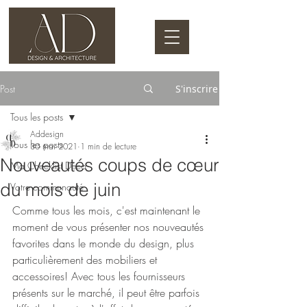
Post
S'inscrire
Tous les posts
Addesign
Tous les posts
30 mai 2021
1 min de lecture
Nouveautés coups de cœur
Ma Checklist Déco
du mois de juin
Votre communauté
Comme tous les mois, c'est maintenant le 
moment de vous présenter nos nouveautés 
favorites dans le monde du design, plus 
particulièrement des mobiliers et 
accessoires! Avec tous les fournisseurs 
présents sur le marché, il peut être parfois 