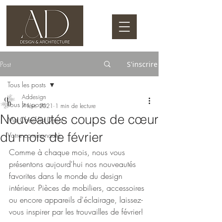
Post
S'inscrire
Tous les posts
Addesign
Tous les posts
7 févr. 2021
1 min de lecture
Nouveautés coups de cœur
Ma Checklist Déco
du mois de février
Votre communauté
Comme à chaque mois, nous vous 
présentons aujourd'hui nos nouveautés 
favorites dans le monde du design 
intérieur. Pièces de mobiliers, accessoires 
ou encore appareils d'éclairage, laissez-
vous inspirer par les trouvailles de février! 