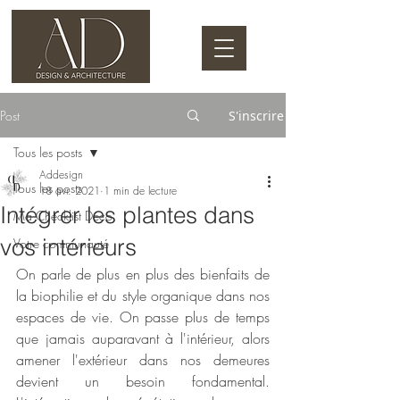
Post
S'inscrire
Tous les posts
Addesign
Tous les posts
18 avr. 2021
1 min de lecture
Intégrer les plantes dans
Ma Checklist Déco
vos intérieurs
Votre communauté
On parle de plus en plus des bienfaits de 
la biophilie et du style organique dans nos 
espaces de vie. On passe plus de temps 
que jamais auparavant à l'intérieur, alors 
amener l'extérieur dans nos demeures 
devient un besoin fondamental. 