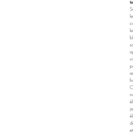
t
S
l
c
l
b
s
a
v
p
r
f
O
n
é
j
d
e