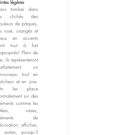
eintes légères
ans tomber dans 
es clichés des 
ouleurs de pâques, 
es rosé, orangés et 
leus en accents 
ont tout à fait 
ppropriés! Plein de 
ie, ils représenteront 
arfaitement un 
enouveau tout en 
raîcheur et en joie. 
n les place 
ormalement sur des 
léments comme les 
etées, vases, 
éléments de 
écoration, affiches, 
t autres, puisqu'il 