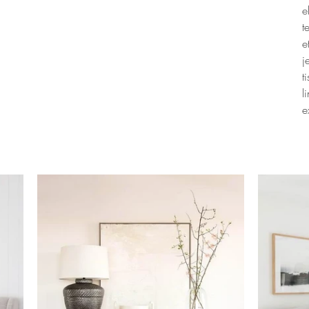
e
t
e
j
t
l
e