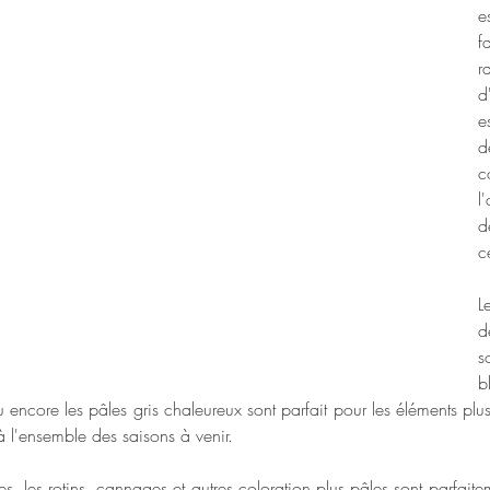
e
f
r
d
e
c
l
d
c
L
d
s
b
u encore les pâles gris chaleureux sont parfait pour les éléments plus
 l'ensemble des saisons à venir. 
res, les rotins, cannages et autres coloration plus pâles sont parfait