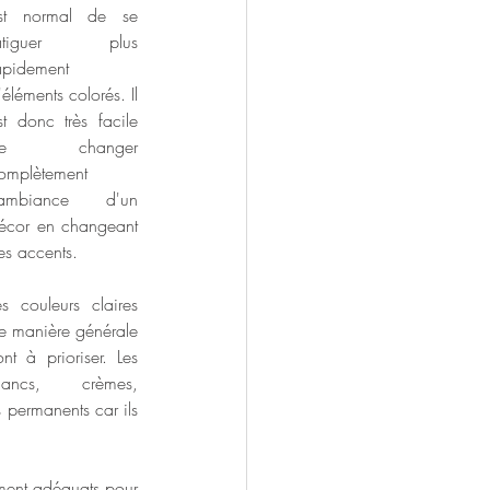
st normal de se 
atiguer plus 
apidement 
'éléments colorés. Il 
st donc très facile 
de changer 
omplètement 
'ambiance d'un 
écor en changeant 
es accents. 
es couleurs claires 
e manière générale 
ont à prioriser. Les 
lancs, crèmes, 
 permanents car ils 
ement adéquats pour 