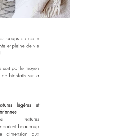
ros coups de cœur 
te et pleine de vie 
!
e soit par le moyen 
e bienfaits sur la 
extures légères et 
ériennes
Les textures 
pportent beaucoup 
e dimension aux 