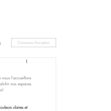
Connexion/Inscription
 nous l'accueillons 
îchir nos espaces 
ns!
ouleurs claires et 