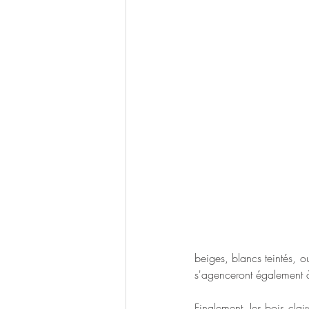
beiges, blancs teintés, o
s'agenceront également à
Finalement, les bois clai