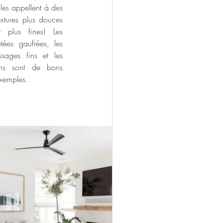
lles appellent à des 
extures plus douces 
t plus fines! Les 
etées gaufrées, les 
issages fins et les 
ins sont de bons 
xemples. 