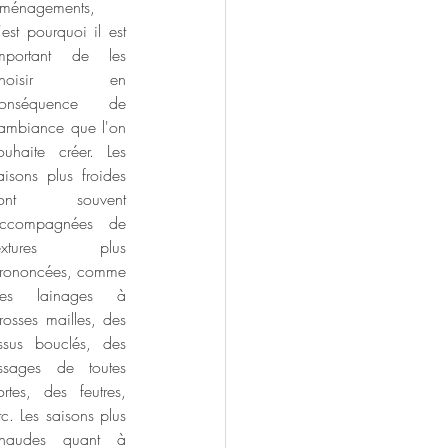
ménagements, 
'est pourquoi il est 
mportant de les 
choisir en 
onséquence de 
'ambiance que l'on 
ouhaite créer. Les 
aisons plus froides 
sont souvent 
ccompagnées de 
extures plus 
rononcées, comme 
es lainages à 
rosses mailles, des 
issus bouclés, des 
issages de toutes 
ortes, des feutres, 
tc. Les saisons plus 
haudes quant à 