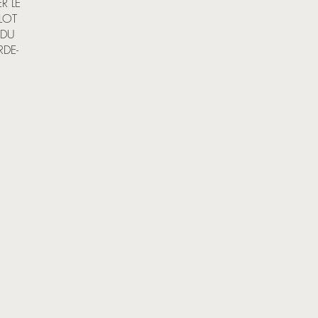
R LE
LOT
 DU
RDE-