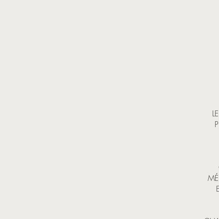
L
P
MÉ