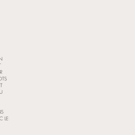
N
T
R
OTS
T
AU
NS
C LE