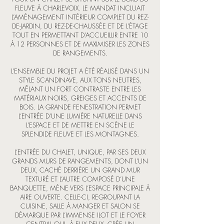
FLEUVE À CHARLEVOIX. LE MANDAT INCLUAIT
L’AMÉNAGEMENT INTÉRIEUR COMPLET DU REZ-
DE-JARDIN, DU REZ-DE-CHAUSSÉE ET DE L’ÉTAGE
TOUT EN PERMETTANT D’ACCUEILLIR ENTRE 10
À 12 PERSONNES ET DE MAXIMISER LES ZONES
DE RANGEMENTS.
L’ENSEMBLE DU PROJET A ÉTÉ RÉALISÉ DANS UN
STYLE SCANDINAVE, AUX TONS NEUTRES,
MÊLANT UN FORT CONTRASTE ENTRE LES
MATÉRIAUX NOIRS, GREIGES ET ACCENTS DE
BOIS. LA GRANDE FENESTRATION PERMET
L’ENTRÉE D’UNE LUMIÈRE NATURELLE DANS
L’ESPACE ET DE METTRE EN SCÈNE LE
SPLENDIDE FLEUVE ET LES MONTAGNES.
L’ENTRÉE DU CHALET, UNIQUE, PAR SES DEUX
GRANDS MURS DE RANGEMENTS, DONT L’UN
DEUX, CACHÉ DERRIÈRE UN GRAND MUR
TEXTURÉ ET L’AUTRE COMPOSÉ D’UNE
BANQUETTE, MÈNE VERS L’ESPACE PRINCIPALE À
AIRE OUVERTE. CELLE-CI, REGROUPANT LA
CUISINE, SALLE À MANGER ET SALON SE
DÉMARQUE PAR L’IMMENSE ILOT ET LE FOYER