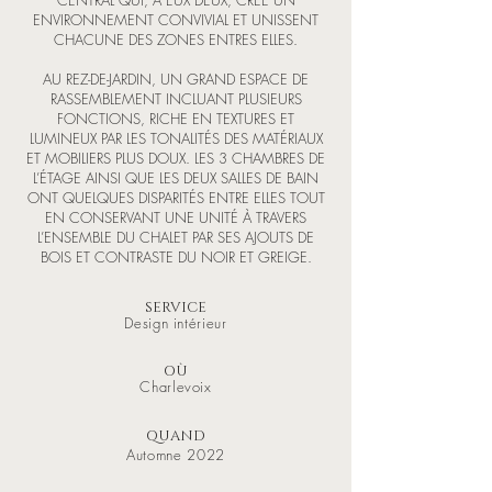
CENTRAL QUI, À EUX DEUX, CRÉE UN
ENVIRONNEMENT CONVIVIAL ET UNISSENT
CHACUNE DES ZONES ENTRES ELLES.
AU REZ-DE-JARDIN, UN GRAND ESPACE DE
RASSEMBLEMENT INCLUANT PLUSIEURS
FONCTIONS, RICHE EN TEXTURES ET
LUMINEUX PAR LES TONALITÉS DES MATÉRIAUX
ET MOBILIERS PLUS DOUX. LES 3 CHAMBRES DE
L’ÉTAGE AINSI QUE LES DEUX SALLES DE BAIN
ONT QUELQUES DISPARITÉS ENTRE ELLES TOUT
EN CONSERVANT UNE UNITÉ À TRAVERS
L’ENSEMBLE DU CHALET PAR SES AJOUTS DE
BOIS ET CONTRASTE DU NOIR ET GREIGE.
SERVICE
Design intérieur
OÙ
Charlevoix
QUAND
Automne 2022