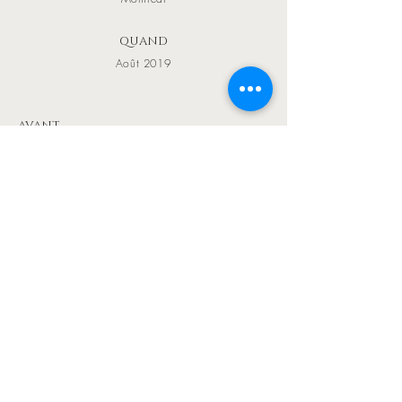
QUAND
Août 2019
AVANT
Info@addesign.ca
Téléphone
(514) 757 - 0899